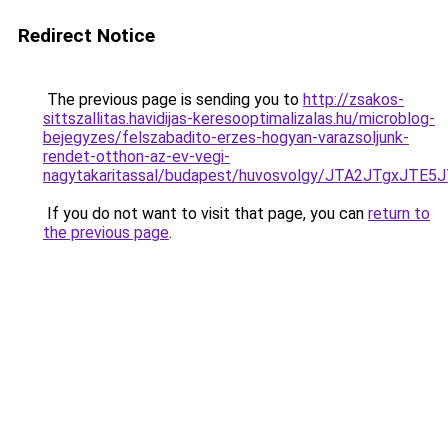
Redirect Notice
The previous page is sending you to
http://zsakos-
sittszallitas.havidijas-keresooptimalizalas.hu/microblog-
bejegyzes/felszabadito-erzes-hogyan-varazsoljunk-
rendet-otthon-az-ev-vegi-
nagytakaritassal/budapest/huvosvolgy/JTA2JTg
If you do not want to visit that page, you can
return to
the previous page
.