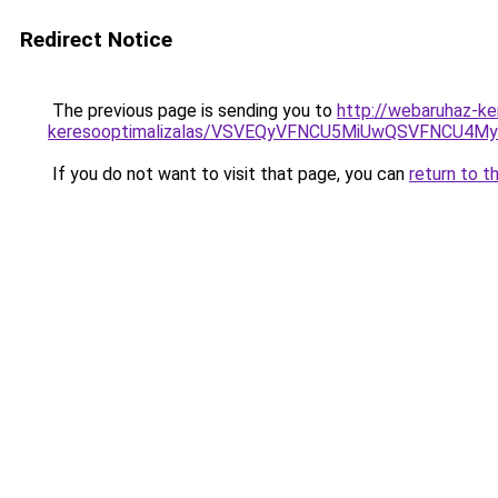
Redirect Notice
The previous page is sending you to
http://webaruhaz-ker
keresooptimalizalas/VSVEQyVFNCU5MiUwQSVFNCU
If you do not want to visit that page, you can
return to t