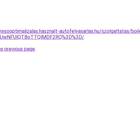
esooptimalizalas.hasznalt-autofelvasarlas.hu/szolgaltatas/bojl
4MyUwNFUlQTBoTTQlMDF2RQ%3D%3D/
.
he previous page
.