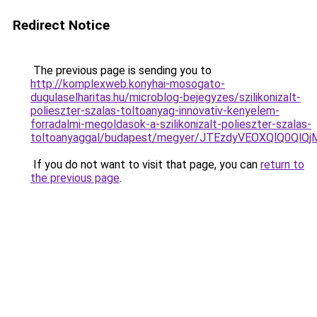
Redirect Notice
The previous page is sending you to
http://komplexweb.konyhai-mosogato-
dugulaselharitas.hu/microblog-bejegyzes/szilikonizalt-
polieszter-szalas-toltoanyag-innovativ-kenyelem-
forradalmi-megoldasok-a-szilikonizalt-polieszter-szalas-
toltoanyaggal/budapest/megyer/JTEzdyVEOXQlQ0Q
If you do not want to visit that page, you can
return to
the previous page
.