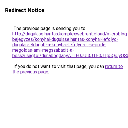
Redirect Notice
The previous page is sending you to
http://dugulaselharitas.komplexwebrent.cloud/microblog
bejegyzes/konyhai-dugulaselharitas-konyhai-lefolyo-
dugulas-eldugult-a-konyhai-lefolyo-itt-a-profi-
megoldas-ami-megszabadit-a-
bosszusagtol/dunabogdany/JTE0JUI3JTE0JTg5QiU
If you do not want to visit that page, you can
return to
the previous page
.